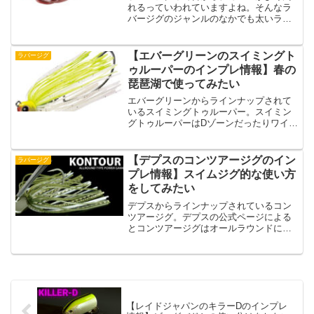
れるっていわれていますよね。そんなラ
バージグのジャンルのなかでも太いラバ
ーを採用していて、ラバージグのなかで
もアピール力が強いジグがゼロワンスト
ロングになっています。ラバージグの釣
【エバーグリーンのスイミングト
ラバージグ
りでデカバスだけを狙いた...
ゥルーパーのインプレ情報】春の
琵琶湖で使ってみたい
エバーグリーンからラインナップされて
いるスイミングトゥルーパー。スイミン
グトゥルーパーはDゾーンだったりワイル
ドハンチなどの定番ルアーをリリースし
ているモードシリーズからラインナップ
されているだけあってスイムジグの釣り
【デプスのコンツアージグのイン
ラバージグ
が好きな人はぜひともチ...
プレ情報】スイムジグ的な使い方
をしてみたい
デプスからラインナップされているコン
ツアージグ。デプスの公式ページによる
とコンツアージグはオールラウンドに使
えるラバージグのようです。スイムジグ
のように巻物として使ったり、カバー周
りをテンポよく打っていくような釣りを
１つのジグで使えるってお...
【レイドジャパンのキラーDのインプレ