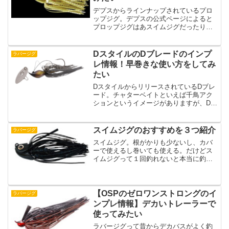
デプスからラインナップされているプロ
ップジグ。デプスの公式ページによると
プロップジグはあスイムジグだったりビ
ックベイトに反応しないサスペンドして
いるバスをバイトに持ち込むことができ
るように設計されているようです。巻物
DスタイルのDブレードのインプ
ラバージグ
といえばスピナべとかスイ...
レ情報！早巻きな使い方をしてみ
たい
DスタイルからリリースされているDブレ
ード。チャターベイトといえば千鳥アク
ションというイメージがありますが、Dブ
レードは千鳥アクションではなくて超ハ
イピッチアクション性能を求めているチ
ャターベイトのようです。千鳥アクショ
スイムジグのおすすめを３つ紹介
ラバージグ
ンのチャターとローテ...
スイムジグ。根がかりも少ないし、カバ
ーで使えるし巻いても使える。だけどス
イムジグって１回釣れないと本当に釣れ
るか疑問だったりしますよね。引き抵抗
がなくてバスにアピールしている気がし
ない。スイムジグにそんなイメージを持
っている場合はやっぱりま...
【OSPのゼロワンストロングのイ
ラバージグ
ンプレ情報】デカいトレーラーで
使ってみたい
ラバージグって昔からデカバスがよく釣