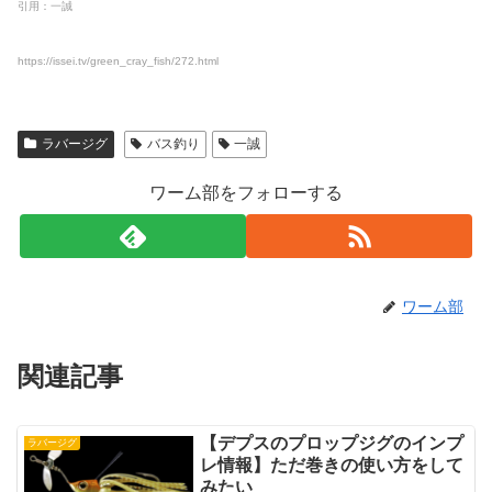
引用：一誠
https://issei.tv/green_cray_fish/272.html
ラバージグ
バス釣り
一誠
ワーム部をフォローする
ワーム部
関連記事
【デプスのプロップジグのインプ
ラバージグ
レ情報】ただ巻きの使い方をして
みたい