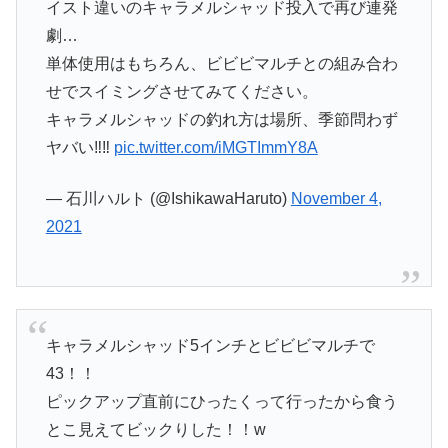
イスト違いのキャラメルシャッド投入で再び連発
劇…
単体使用はもちろん、ビビビマルチとの組み合わ
せでスイミングさせてみてください。
キャラメルシャッドの釣れ方は場所、季節問わず
ヤバい‼︎‼︎
pic.twitter.com/iMGTImmY8A
— 石川ハルト (@IshikawaHaruto)
November 4,
2021
キャラメルシャッド5インチとビビビマルチで
43！！
ピックアップ直前にひったくって行ったから食う
とこ見えてビックりした！！w