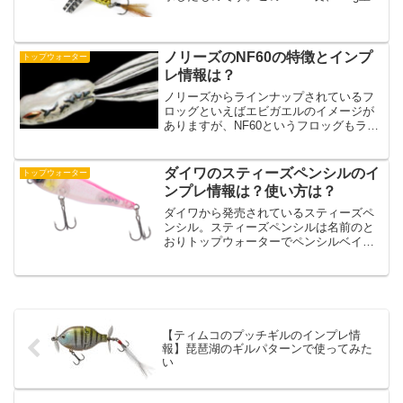
ルアーは重心固定型で、フローティング
性能を持ちます。内部構造は複雑で、2ピ
ース構造からなる背部と腹部がベリーフ
ックのヒートンを...
ノリーズのNF60の特徴とインプ
トップウォーター
レ情報は？
ノリーズからラインナップされているフ
ロッグといえばエビガエルのイメージが
ありますが、NF60というフロッグもライ
ンナップされています。いったいノリー
ズのNF60はどんな特徴があるのでしょう
か？ということで、この記事ではノリー
ダイワのスティーズペンシルのイ
トップウォーター
ズのNF60の特...
ンプレ情報は？使い方は？
ダイワから発売されているスティーズペ
ンシル。スティーズペンシルは名前のと
おりトップウォーターでペンシルベイト
です。そんなダイワから発売されている
スティーズペンシルのインプレ情報と使
い方をまとめたので紹介していきます。
スティーズペンシルの特徴...
【ティムコのプッチギルのインプレ情
報】琵琶湖のギルパターンで使ってみた
い