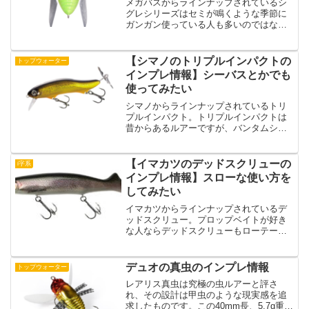
メガバスからラインナップされているシ
グレシリーズはセミが鳴くような季節に
ガンガン使っている人も多いのではない
でしょうか？そんなシグレシリーズのな
かでも一番小さいサイズがナノシグレで
す。いったい、ナノシグレはどんな特徴
【シマノのトリプルインパクトの
トップウォーター
のルアーなのでしょうか？...
インプレ情報】シーバスとかでも
使ってみたい
シマノからラインナップされているトリ
プルインパクト。トリプルインパクトは
昔からあるルアーですが、バンタムシリ
ーズとしてトリプルインパクトがライン
ナップされているようです。そんなトリ
プルインパクトはどんな特徴があるので
【イマカツのデッドスクリューの
i字系
しょうか？ということで、...
インプレ情報】スローな使い方を
してみたい
イマカツからラインナップされているデ
ッドスクリュー。プロップベイトが好き
な人ならデッドスクリューもローテーシ
ョンの１つに入れているのではないでし
ょうか？そんなデッドスクリューはどん
な特徴があるのでしょうか？ということ
デュオの真虫のインプレ情報
トップウォーター
で、この記事ではイマカツ...
レアリス真虫は究極の虫ルアーと評さ
れ、その設計は甲虫のような現実感を追
求したものです。この40mm長、5.7g重の