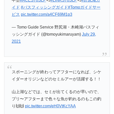
中型
#ACES70SLP
+J
#LINKS70SLP
+J
#野尻湖ガ
イド
#バスフィッシングガイド
#Tomoガイドサー
ビス
pic.twitter.com/a4CF69M1p3
— Tomo Guide Service 野尻湖・木崎湖バスフィ
ッシングガイド (@tomoyukimaruyam)
July 29,
2021
スポーニングが終わってアフターになれば、シケ
イダーオリジンなどのセミルアーが活躍する！！
山上湖などでは、セミが出てくるのが早いので、
プリ〜アフターまで色々な魚が釣れるのもこの釣
り🙌🙌
pic.twitter.com/eH0VtKcYAA