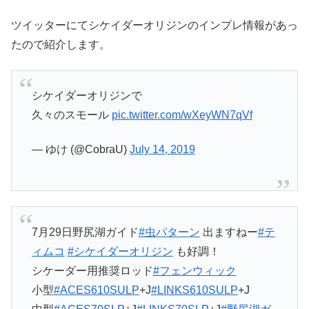
ツイッターにてシケイダーオリジンのインプレ情報があっ
たので紹介します。
シケイダーオリジンで
久々のスモール
pic.twitter.com/wXeyWN7qVf
— ゆけ (@CobraU)
July 14, 2019
7月29日野尻湖ガイド
#虫パターン
出ますねー
#テ
ィムコ
#シケイダーオリジン
も好調！
シケーダー用推奨ロッド
#フェンウィック
小型
#ACES610SULP
+J
#LINKS610SULP
+J