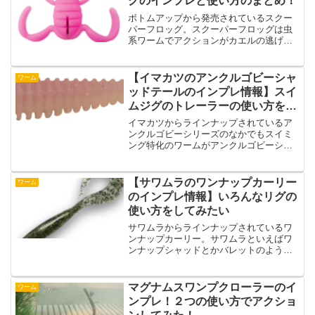
グのインプレと使い方のまとめ！
ボトムアップから発売されているスクー
パーフロッグ。スクーパーフロッグは虫
系ワームでアクションがカエルの逃げる
アクションにすごく似ているワームにな
っています。そんなボトムアップのスク
ーパーフロッグのインプレ情報と使い方
【イマカツのアンクルゴビーシャ
ワーム
をまとめたので紹介してい...
ッドテールのインプレ情報】スイ
ムジグのトレーラーの使い方をし
てみたい
イマカツからラインナップされているア
ンクルゴビーシリーズのなかでもスイミ
ング特化のワームがアンクルゴビーシャ
ッドテールになっています。アンクルゴ
ビーが好きだけど、釣りが巻き中心。そ
んな人はアンクルゴビーシャッドテール
【サワムラのワンナップカーリー
ワーム
を検討してみるのもいいの...
のインプレ情報】いろんなリグの
使い方をしてみたい
サワムラからラインナップされているワ
ンナップカーリー。サワムラといえばワ
ンナップシャッドとかバレットのような
定番ワームのイメージがありますが、ワ
ンナップカーリーが好きという人もいる
のではないでしょうか？そんなサワムラ
マグナムスワンプクローラーのイ
ワーム
のワンナップカーリーの特...
ンプレ！２つの使い方でアクショ