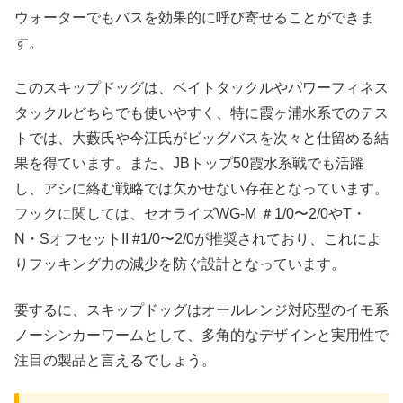
ウォーターでもバスを効果的に呼び寄せることができま
す。
このスキップドッグは、ベイトタックルやパワーフィネス
タックルどちらでも使いやすく、特に霞ヶ浦水系でのテス
トでは、大藪氏や今江氏がビッグバスを次々と仕留める結
果を得ています。また、JBトップ50霞水系戦でも活躍
し、アシに絡む戦略では欠かせない存在となっています。
フックに関しては、セオライズWG-M ＃1/0〜2/0やT・
N・SオフセットII #1/0〜2/0が推奨されており、これによ
りフッキング力の減少を防ぐ設計となっています。
要するに、スキップドッグはオールレンジ対応型のイモ系
ノーシンカーワームとして、多角的なデザインと実用性で
注目の製品と言えるでしょう。