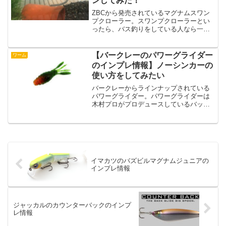
ンしてみた！
ZBCから発売されているマグナムスワン
プクローラー。スワンプクローラーとい
ったら、バス釣りをしている人なら一度
は使ったことがあるストレートワームで
はないでしょうか？今回はそんなスワン
プクローラーシリーズのマグナムスワン
【バークレーのパワーグライダー
ワーム
プクローラーを水中アク...
のインプレ情報】ノーシンカーの
使い方をしてみたい
バークレーからラインナップされている
パワーグライダー。パワーグライダーは
木村プロがプロデュースしているバック
スライド系ワームになっています。バッ
クスライド系ワームといえばガンクラフ
トのボムスライドとかゲーリーヤマモト
のファットイカなんかがあ...
イマカツのバズビルマグナムジュニアの
インプレ情報
ジャッカルのカウンターバックのインプ
レ情報