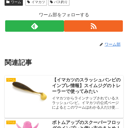
ワーム
イマカツ
バス釣り
ワーム部をフォローする
ワーム部
関連記事
【イマカツのスラッシュバンビの
ワーム
インプレ情報】スイムジグのトレ
ーラーで使ってみたい
イマカツからラインナップされているス
ラッシュバンビ。イマカツの公式ページ
によるとこのワームはわかる人だけ使っ
てほしいシャッドテールワームとのこと
です。そこまで言ってしまうスラッシュ
バンビはかなり気になってしまいますよ
ボトムアップのスクーパーフロッ
ワーム
ね。ということで、この記...