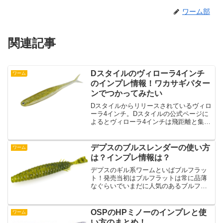
ワーム部
関連記事
Dスタイルのヴィローラ4インチ
ワーム
のインプレ情報！ワカサギパター
ンでつかってみたい
Dスタイルからリリースされているヴィロ
ーラ4インチ。Dスタイルの公式ページに
よるとヴィローラ4インチは飛距離と集魚
力がパワーアップしたサイズになってい
とのことです。ワカサギパターンとかの
中層の釣りでベイトのサイズがデカいと
デプスのブルスレンダーの使い方
ワーム
かもっとアピールし...
は？インプレ情報は？
デプスのギル系ワームといばブルフラッ
ト！発売当初はブルフラットは常に品薄
なぐらいでいまだに人気のあるブルフラ
ット！そんなブルフラットの派生モデル
であるブルフラットスレンダーが発売さ
れていました！ブルフラットスレンダー
OSPのHPミノーのインプレと使
ワーム
はオリジナルのブルフラッ...
い方のまとめ！