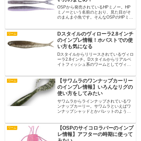
OSPから発売されているHPミノー。HP
ミノーという名前のとおり、見た目がそ
のまんま小魚です。そんなOSPのHPミノ
ーのインプレと使い方をまとめました。
HPミノーの特徴とフックサイズなど・い
ろんなリグに対応可能・ツートンカラー
Dスタイルのヴィローラ2.8インチ
ワーム
仕様HPミノー...
のインプレ情報！ホバストでの使
い方も気になる
Dスタイルからリリースされているヴィロ
ーラ2.8インチ。Dスタイルからリアルベ
イトフィッシュ系のワームとしてヴィロ
ーラシリーズがリリースされています
が、そのなかでヴィローラ2.8インチは中
間サイズぐらいのワームになっていま
【サワムラのワンナップカーリー
ワーム
す。リザーバーから...
のインプレ情報】いろんなリグの
使い方をしてみたい
サワムラからラインナップされているワ
ンナップカーリー。サワムラといえばワ
ンナップシャッドとかバレットのような
定番ワームのイメージがありますが、ワ
ンナップカーリーが好きという人もいる
のではないでしょうか？そんなサワムラ
【OSPのサイコロラバーのインプ
ワーム
のワンナップカーリーの特...
レ情報】アフターの時期に使って
みたい