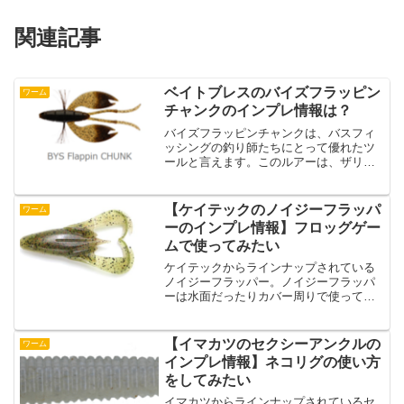
関連記事
ベイトブレスのバイズフラッピン
ワーム
チャンクのインプレ情報は？
バイズフラッピンチャンクは、バスフィ
ッシングの釣り師たちにとって優れたツ
ールと言えます。このルアーは、ザリガ
ニの足を模した独特なヘアーで構成さ
れ、その高度な技術がバスへのアピール
を増幅させています。素材面では、「バ
【ケイテックのノイジーフラッパ
ワーム
イズミックス」フレーバーと...
ーのインプレ情報】フロッグゲー
ムで使ってみたい
ケイテックからラインナップされている
ノイジーフラッパー。ノイジーフラッパ
ーは水面だったりカバー周りで使ってみ
たいワームになっています。真夏の時期
といえばカバー周りでのフロッグゲーム
ですが、フロッグゲームの釣りのローテ
【イマカツのセクシーアンクルの
ワーム
ーションの１つとしてこの...
インプレ情報】ネコリグの使い方
をしてみたい
イマカツからラインナップされているセ