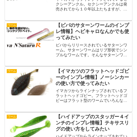
クシーアンクル。セクシーアンクルは発
売されてから１０年以上たちますが、今
も現役で使っている人もいるのではない
でしょうか？そんなセクシーアンクルは
どんな特徴があるのでしょうか？という
【ビバのサターンワームのインプ
ワーム
ことで、この記事ではイマ...
レ情報】ヘビキャロなんかでも使
ってみたい
ビバからリリースされているサターンワ
ーム。サターンワームはリブ形状でシン
プルなワームです。そんなサターンワー
ムはジグヘッドからスプリットショット
リグからヘビキャロのリグまで幅広いリ
グに対応できちゃいます。なにより安
【イマカツのフラットヘッドゴビ
ワーム
い。そんなビバのサターンワ...
ーのインプレ情報】ノーシンカー
の使い方で使ってみたい
イマカツからラインナップされているフ
ラットヘッドゴビー。フラットヘッドゴ
ビーはフラット型のワームでいろんなリ
グで使ってみたいワームになっていま
す。ギル系ワームといえばスパイラルフ
ォールという感じですが、フラットヘッ
【ハイドアップのスタッガー４イ
ワーム
ドゴビーはどういった特徴を...
ンチのインプレ情報】テキサスリ
グの使い方をしてみたい
ハイドアップからラインナップされてい