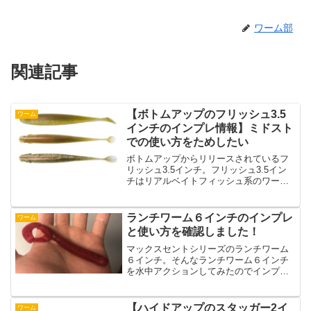
ワーム部
関連記事
【ボトムアップのフリッシュ3.5
ワーム
インチのインプレ情報】ミドスト
での使い方をためしたい
ボトムアップからリリースされているフ
リッシュ3.5インチ。フリッシュ3.5イン
チはリアルベイトフィッシュ系のワーム
になっています。そんなフリッシュ3.5イ
ンチの特徴とインプレ情報を紹介してい
きます。フリッシュ3.5インチの特徴フリ
ランチワーム６インチのインプレ
ワーム
ッシュ3....
と使い方を確認しました！
マックスセントシリーズのランチワーム
６インチ。そんなランチワーム６インチ
を水中アクションしてみたのでインプレ
していこうと思います。ランチワーム６
インチの感想マックスセントシリーズの
ランチワーム６インチの感想は以下のと
【ハイドアップのスタッガー2イ
ワーム