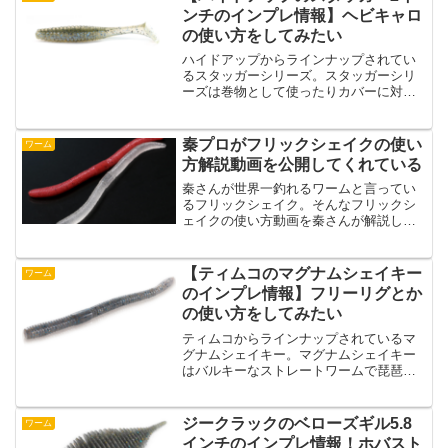
おりです。・匂い付きワー...
ンチのインプレ情報】ヘビキャロ
の使い方をしてみたい
ハイドアップからラインナップされてい
るスタッガーシリーズ。スタッガーシリ
ーズは巻物として使ったりカバーに対し
て使ったりと幅広い使い方ができるワー
ムとして1つ持っていると便利ですよね。
そんなスタッガーシリーズのなかでもコ
秦プロがフリックシェイクの使い
ワーム
ンパクトサイズの２イン...
方解説動画を公開してくれている
秦さんが世界一釣れるワームと言ってい
るフリックシェイク。そんなフリックシ
ェイクの使い方動画を秦さんが解説して
くれています。フリックシェイクはジグ
ヘッドワッキーを専用に作られたワーム
とか知らなかったですね。そして、フリ
【ティムコのマグナムシェイキー
ワーム
ックシェイクの歴史とか解...
のインプレ情報】フリーリグとか
の使い方をしてみたい
ティムコからラインナップされているマ
グナムシェイキー。マグナムシェイキー
はバルキーなストレートワームで琵琶湖
のプロガイドのフィードバックから設計
されているワームのようです。ストレー
トワームのなかでもバルキーなタイプの
ジークラックのベローズギル5.8
ワーム
ものを使いたいという人は...
インチのインプレ情報！ホバスト