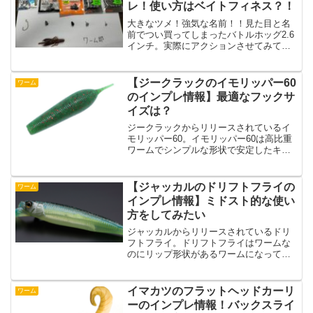
レ！使い方はベイトフィネス？！
大きなツメ！強気な名前！！見た目と名
前でつい買ってしまったバトルホッグ2.6
インチ。実際にアクションさせてみて感
じたこと、メリハリがあって使いやすそ
うじゃん♪いろんなリグで試したので、バ
トルホッグ2.7インチの特徴を解説してい
【ジークラックのイモリッパー60
ワーム
きます！コンパ...
のインプレ情報】最適なフックサ
イズは？
ジークラックからリリースされているイ
モリッパー60。イモリッパー60は高比重
ワームでシンプルな形状で安定したキャ
スタビリティー設計なワームになってい
ます。野池のおかっぱりなんかはアクシ
ョンというよりも、誰もキャストしない
【ジャッカルのドリフトフライの
ワーム
ような遠くのポイント...
インプレ情報】ミドスト的な使い
方をしてみたい
ジャッカルからリリースされているドリ
フトフライ。ドリフトフライはワームな
のにリップ形状があるワームになってい
て、ローリングアクションをしてくれる
設計のワームのようです。そんなジャッ
カルからリリースされているドリフトフ
イマカツのフラットヘッドカーリ
ワーム
ライの特徴とインプレ情報...
ーのインプレ情報！バックスライ