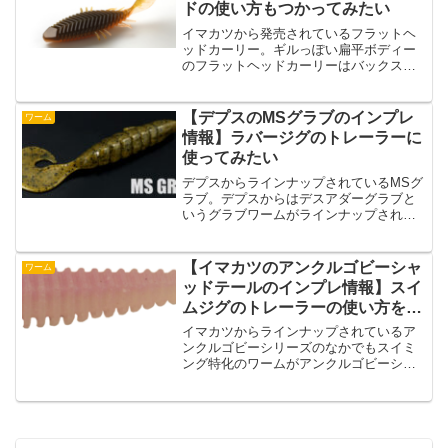
ドの使い方もつかってみたい
イマカツから発売されているフラットヘ
ッドカーリー。ギルっぽい扁平ボディー
のフラットヘッドカーリーはバックスラ
イドとしての使い方もできるみたいです
ね。そんなイマカツのフラットヘッドカ
ーリーのインプレ情報と特徴をまとめま
【デプスのMSグラブのインプレ
ワーム
したので紹介していきます...
情報】ラバージグのトレーラーに
使ってみたい
デプスからラインナップされているMSグ
ラブ。デプスからはデスアダーグラブと
いうグラブワームがラインナップされて
いますが、それとは別にMSグラブがライ
ンナップされています。MSグラブはマル
チスペックグラブの略称っぽいですね。
【イマカツのアンクルゴビーシャ
ワーム
そんなMSグラブは...
ッドテールのインプレ情報】スイ
ムジグのトレーラーの使い方をし
てみたい
イマカツからラインナップされているア
ンクルゴビーシリーズのなかでもスイミ
ング特化のワームがアンクルゴビーシャ
ッドテールになっています。アンクルゴ
ビーが好きだけど、釣りが巻き中心。そ
んな人はアンクルゴビーシャッドテール
を検討してみるのもいいの...