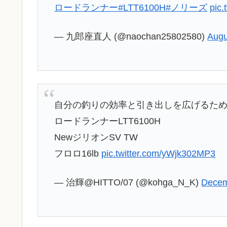
ロードランナー
#LTT6100H
#ノリーズ
pic
— 九郎座直人 (@naochan25802580)
Augu
自分の釣りの効率と引き出しを広げるた
ロードランナーLTT6100H
NewジリオンSV TW
フロロ16lb
pic.twitter.com/yWjk302MP3
— 治輝@HITTO/07 (@kohga_N_K)
Decem