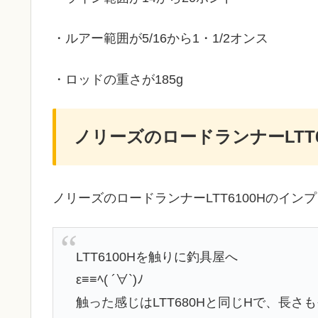
・ルアー範囲が5/16から1・1/2オンス
・ロッドの重さが185g
ノリーズのロードランナーLTT
ノリーズのロードランナーLTT6100Hのイ
LTT6100Hを触りに釣具屋へ
ε≡≡ﾍ( ´∀`)ﾉ
触った感じはLTT680Hと同じHで、長さ