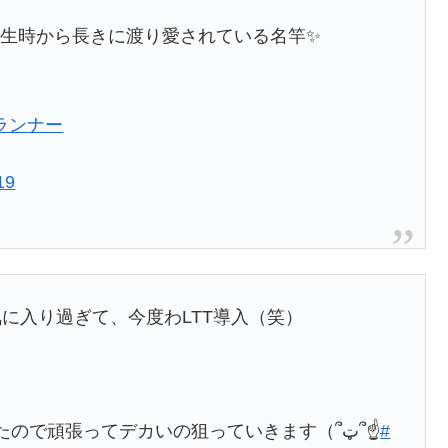
誕生時から長きに渡り愛されている名竿✨
ランナー
19
に入り過ぎて、今度わLTT導入（笑）
これで今の理想のオカッパリ5セット揃ったので頑張ってデカいの狙っていきます（՞ټ՞☝
#