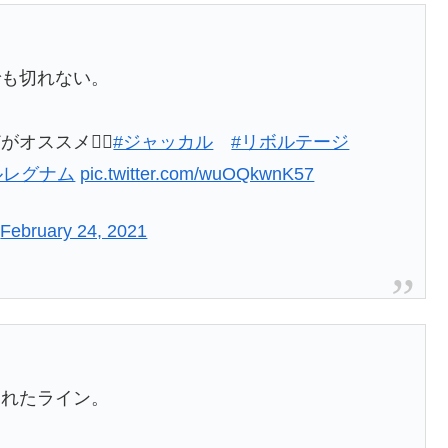
でも切れない。
ススメ👍🏻
#ジャッカル
#リボルテージ
ルレグナム
pic.twitter.com/wuOQkwnK57
)
February 24, 2021
られたライン。