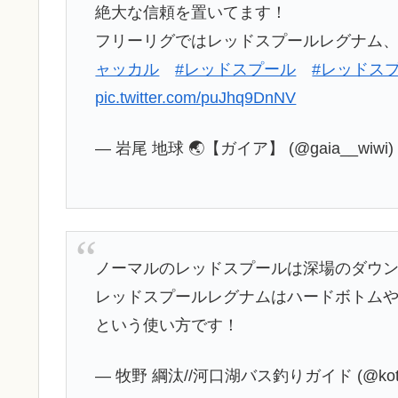
絶大な信頼を置いてます！
フリーリグではレッドスプールレグナム、巻
ャッカル
#レッドスプール
#レッドス
pic.twitter.com/puJhq9DnNV
— 岩尾 地球 🌏【ガイア】 (@gaia__wiwi
ノーマルのレッドスプールは深場のダウ
レッドスプールレグナムはハードボトム
という使い方です！
— 牧野 綱汰//河口湖バス釣りガイド (@kota