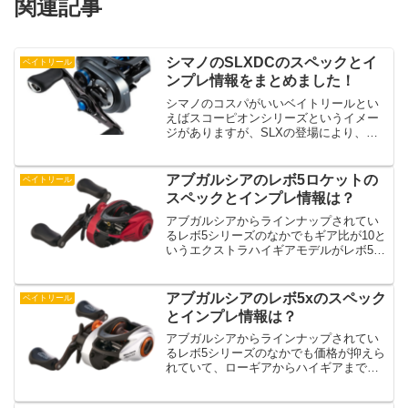
関連記事
シマノのSLXDCのスペックとイ
ベイトリール
ンプレ情報をまとめました！
シマノのコスパがいいベイトリールとい
えばスコーピオンシリーズというイメー
ジがありますが、SLXの登場により、コ
スパのいいベイトリールといえばSLXと
いう感じになりつつありますよね。そん
なSLXシリーズ。今回はSLXシリーズの
アブガルシアのレボ5ロケットの
ベイトリール
なかでもDCブレ...
スペックとインプレ情報は？
アブガルシアからラインナップされてい
るレボ5シリーズのなかでもギア比が10と
いうエクストラハイギアモデルがレボ5ロ
ケットです！フロッグだったりパンチン
グのようなパワーフィッシングの釣りを
する人はレボ5ロケットを検討したいです
アブガルシアのレボ5xのスペック
ベイトリール
よね。そんなレボ...
とインプレ情報は？
アブガルシアからラインナップされてい
るレボ5シリーズのなかでも価格が抑えら
れていて、ローギアからハイギアまでラ
インナップされているモデルがレボ5xで
す。いまではローギアのリールって数少