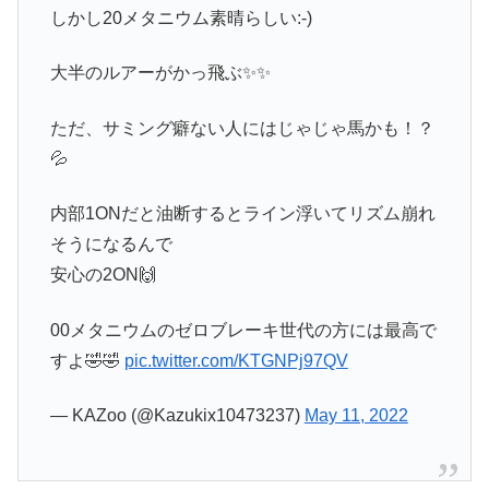
しかし20メタニウム素晴らしい:-)
大半のルアーがかっ飛ぶ✨✨
ただ、サミング癖ない人にはじゃじゃ馬かも！？
💦
内部1ONだと油断するとライン浮いてリズム崩れ
そうになるんで
安心の2ON🙌
00メタニウムのゼロブレーキ世代の方には最高で
すよ🤣🤣
pic.twitter.com/KTGNPj97QV
— KAZoo (@Kazukix10473237)
May 11, 2022