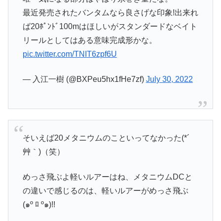
最近発売されたバンタムなら良さげな印象!出来れ
ば20ﾎﾟﾝﾄﾞ100mはほしいがスタンダードなベイト
リールとしてはある意味完成形かな。
pic.twitter.com/TNIT6zpf6U
— 入江一樹 (@BXPeu5hx1fHe7zf)
July 30, 2022
そいえば20メタニウムのこといってなかった(*´
艸｀)（笑）
めっさ飛ぶよ軽いルアーはね、メタニウムDCと
の違いで感じるのは、軽いルアーがめっさ飛ぶ
(๑º ﾛ º๑)!!