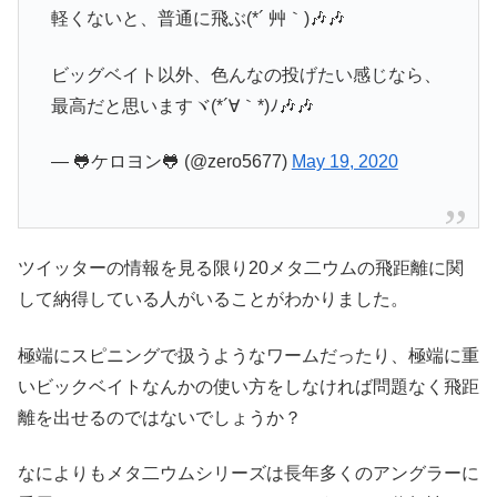
軽くないと、普通に飛ぶ(*´ 艸｀)🎶🎶
ビッグベイト以外、色んなの投げたい感じなら、
最高だと思いますヾ(*´∀｀*)ﾉ🎶🎶
— 🐸ケロヨン🐸 (@zero5677)
May 19, 2020
ツイッターの情報を見る限り20メタ二ウムの飛距離に関
して納得している人がいることがわかりました。
極端にスピニングで扱うようなワームだったり、極端に重
いビックベイトなんかの使い方をしなければ問題なく飛距
離を出せるのではないでしょうか？
なによりもメタ二ウムシリーズは長年多くのアングラーに