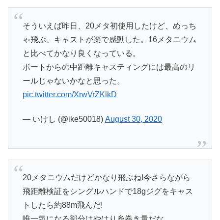
そういえば昨日、20メタ初使用したけど、めっち
ゃ飛ぶ、キャストが楽で感動した。16メタニウム
と比べてかなり良くなっている。
ボートからの中距離キャスティングには最高のリ
ールじゃないかなと思った。
pic.twitter.com/XrwVrZKlkD
— いけし (@ike50018)
August 30, 2020
20メタニウムだけどかなり飛ぶね!今さらながら
飛距離検証をシングルハンドで18gジグをキャス
トしたら約88m飛んだ!
唯一気になる部分はやはり糸巻き量だな。