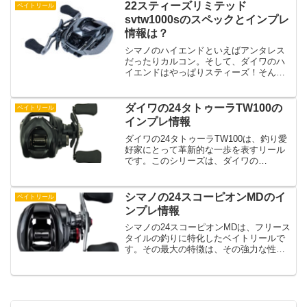
なくなっていますが、レボ5xのような価
22スティーズリミテッド
ベイトリール
格が抑えられていて...
svtw1000sのスペックとインプレ
情報は？
シマノのハイエンドといえばアンタレス
だったりカルコン。そして、ダイワのハ
イエンドはやっぱりスティーズ！そんな
スティーズからはリミテッドモデルがラ
インナップされていましたが、よりハイ
ギア化されてシャロースプールされたモ
ダイワの24タトゥーラTW100の
ベイトリール
デルが７月が発売日として...
インプレ情報
ダイワの24タトゥーラTW100は、釣り愛
好家にとって革新的な一歩を表すリール
です。このシリーズは、ダイワの
「HYPERDRIVE DESIGN」を初めて採用
し、これによってリールの基本性能が大
幅に向上しています。この設計思想は、
シマノの24スコーピオンMDのイ
ベイトリール
耐久性、回...
ンプレ情報
シマノの24スコーピオンMDは、フリース
タイルの釣りに特化したベイトリールで
す。その最大の特徴は、その強力な性能
と幅広い使い勝手にあります。このリー
ルは、特に中型から大型のルアーを使用
する際にその真価を発揮します。立ち上
がりが軽く、伸びに優...