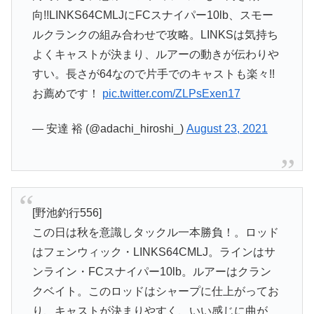
向!!LINKS64CMLJにFCスナイパー10lb、スモー
ルクランクの組み合わせで攻略。LINKSは気持ち
よくキャストが決まり、ルアーの動きが伝わりや
すい。長さが64なので片手でのキャストも楽々!!
お薦めです！
pic.twitter.com/ZLPsExen17
— 安達 裕 (@adachi_hiroshi_)
August 23, 2021
[野池釣行556]
この日は秋を意識しタックル一本勝負！。ロッド
はフェンウィック・LINKS64CMLJ。ラインはサ
ンライン・FCスナイパー10lb。ルアーはクラン
クベイト。このロッドはシャープに仕上がってお
り、キャストが決まりやすく、いい感じに曲が