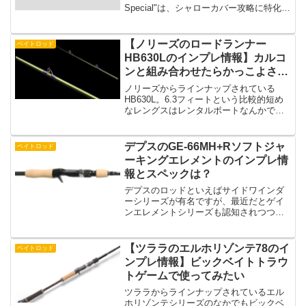
Special"は、シャローカバー攻略に特化し
たベイトフィネス用のロッドです。7フィ
ート(213cm)の全長と、1/16～3/8ozのル
アーウェイト範囲を持つこ...
【ノリーズのロードランナー
ベイトロッド
HB630Lのインプレ情報】カルコ
ンと組み合わせたらかっこよさそ
う
ノリーズからラインナップされている
HB630L。6.3フィートという比較的短め
なレングスはレンタルボートなんかでの
近距離の釣りをするときに便利そうです
よね。そんなHB630Lはどんなスペックな
のでしょうか？ということで、この記事
デプスのGE-66MH+Rソフトジャ
ベイトロッド
ではノリーズ...
ーキングエレメントのインプレ情
報とスペックは？
デプスのロッドといえばサイドワインダ
ーシリーズが有名ですが、最近だとゲイ
ンエレメントシリーズも認知されつつあ
りますよね。そんなゲインエレメントシ
リーズ。今回はソフトジャークベイトを
扱うために設計された、GE-66MH+Rソフ
【ツララのエルホリゾンテ78のイ
ベイトロッド
トジャーキングエ...
ンプレ情報】ビックベイトトラウ
トゲームで使ってみたい
ツララからラインナップされているエル
ホリゾンテシリーズのなかでもビックベ