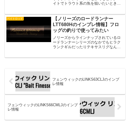
イトでトラウト系の魚を狙いたいときに
チェックしたいロッドがエルホリゾンテ
78になっています。いったいエルホリゾ
ンテ78はどんなスペックのロッドなので
【ノリーズのロードランナー
ベイトロッド
しょうか？ということ...
LTT680Hのインプレ情報】フロ
ッグの釣りで使ってみたい
ノリーズからラインナップされているロ
ードランナーシリーズのなかでもヒラク
ランクギルだったりテキサスリグなんか
の釣りをするときに検討したいロッドが
ロードランナーLTT680H。6.8フィートで
Hパワーということで、打ちものだったり
重めのルアー...
フェンウィックのLINKS63CLJのインプ
レ情報
フェンウィックのLINKS66CMLJのインプ
レ情報