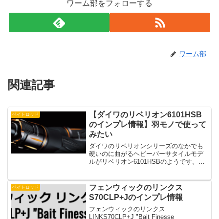
ワーム部をフォローする
ワーム部
関連記事
【ダイワのリベリオン6101HSB
ベイトロッド
のインプレ情報】羽モノで使って
みたい
ダイワのリベリオンシリーズのなかでも
硬いのに曲がるヘビーバーサタイルモデ
ルがリベリオン6101HSBのようです。普
段から羽モノだったりS字形なんかのビッ
クベイトをやりこんでいる人は検討した
いロッドですよね。そんなリベリオン
フェンウィックのリンクス
ベイトロッド
6101HSBはど...
S70CLP+Jのインプレ情報
フェンウィックのリンクス
LINKS70CLP+J "Bait Finesse