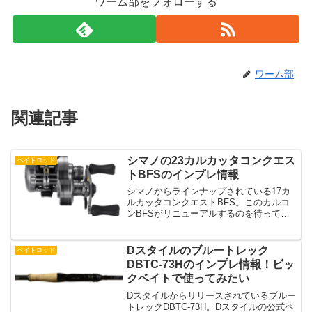
ワーム部をフォローする
ワーム部
関連記事
シマノの23カルカッタコンクエス
ベイトロッド
トBFSのインプレ情報
シマノからラインナップされている17カ
ルカッタコンクエストBFS。このカルコ
ンBFSがリニューアルするのを待ってい
たという人も多いのではないでしょう
か？そんなカルコンBFSが2023年に23カ
ルカッタコンクエストBFSとして発売さ
Dスタイルのブルートレック
ベイトロッド
れました。...
DBTC-73Hのインプレ情報！ビッ
クベイトで使ってみたい
Dスタイルからリリースされているブルー
トレックDBTC-73H。Dスタイルの公式ペ