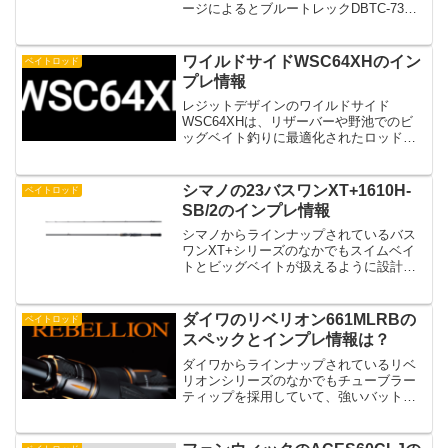
ージによるとブルートレックDBTC-73H
はビックベイトだったりスイムジグだっ
たりフリッピングのようなカバーの釣り
まで対応しているヘビーバーサタイルモ
ワイルドサイドWSC64XHのイン
ベイトロッド
デルのよ...
プレ情報
レジットデザインのワイルドサイド
WSC64XHは、リザーバーや野池でのビ
ッグベイト釣りに最適化されたロッドで
す。このロッドは、1～2オンスクラスの
ビッグベイト、スイムベイト、ビッグト
ップウォーターを扱うために特別に設計
シマノの23バスワンXT+1610H-
ベイトロッド
されています。6フィー...
SB/2のインプレ情報
シマノからラインナップされているバス
ワンXT+シリーズのなかでもスイムベイ
トとビッグベイトが扱えるように設計さ
れているロッドが1610H-SB/2です。ビッ
グベイトだったりスイムベイトを始める
人はチェックしたいロッドですよね。そ
ダイワのリベリオン661MLRBの
ベイトロッド
んな23バス...
スペックとインプレ情報は？
ダイワからラインナップされているリベ
リオンシリーズのなかでもチューブラー
ティップを採用していて、強いバット設
計のパワーベイトフィネスのモデルがリ
ベリオン661MLRBのようです。ベイトフ
ィネスの釣りのなかでもカバーに絡めて