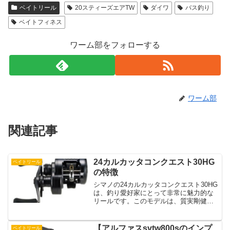
ベイトリール
20スティーズエアTW
ダイワ
バス釣り
ベイトフィネス
ワーム部をフォローする
ワーム部
関連記事
24カルカッタコンクエスト30HG
ベイトリール
の特徴
シマノの24カルカッタコンクエスト30HG
は、釣り愛好家にとって非常に魅力的な
リールです。このモデルは、質実剛健な
設計で知られ、特に軽量ルアーの精密な
キャスティングに優れています。新たに
搭載された33/19mm MGLスプールⅢは、
【アルファスsvtw800sのインプ
ベイトリール