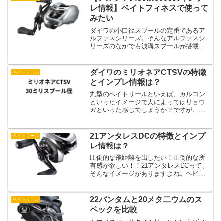
ナイロン...
レ情報】ベイトフィネスで使って
みたい
ダイワの小口径スプールの定番であるア
ルファスシリーズ。そんなアルファスシ
リーズのなかでも浅溝スプールが搭載さ
れたアルファスsvtw800sがラインナップ
されています。アルファスsvtwを使って
いたけど、ベイトフィネスよりの軽めの
ダイワのミリオネアCTSVの特徴
ベイトリール
ルアーを扱う...
とインプレ情報は？
丸型のベイトリールといえば、カルコン
といったイメージで人によってはリョウ
ガといった感じでしょうか？ですが、そ
のほかにも丸型リールはいろいろとあっ
て、そのなかの１つがミリオネアシリー
ズです。そのダイワのミリオネアシリー
21アンタレスDCの特徴とインプ
ベイトリール
ズからSVスプールが搭載...
レ情報は？
圧倒的な飛距離を出したい！圧倒的な所
有感が欲しい！！21アンタレスDCって、
そんなイメージがありますよね。ヘビキ
ャロで飛距離を出す。TN60なんかのバイ
ブレーションをガンガンに飛ばして、ガ
ンガンに巻く。そんな飛距離をメインで
22バンタムと20メタ二ウムのス
ベイトリール
釣りをしたいとき...
ペックを比較