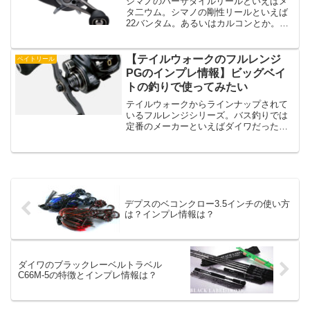
シマノのバーサタイルリールといえばメ
タ二ウム。シマノの剛性リールといえば
22バンタム。あるいはカルコンとか。そ
んな感じのイメージが強いですが、今回
は22バンタムと20メタ二ウムのスペック
を比較してみました。22バンタムと20メ
【テイルウォークのフルレンジ
ベイトリール
タ二ウムの比較...
PGのインプレ情報】ビッグベイ
トの釣りで使ってみたい
テイルウォークからラインナップされて
いるフルレンジシリーズ。バス釣りでは
定番のメーカーといえばダイワだったり
シマノですが、価格が抑えられているテ
イルウォークも気になる人も多いのでは
ないでしょうか？今回はそんなテイルウ
ォークのフルレンジシリー...
デプスのベコンクロー3.5インチの使い方
は？インプレ情報は？
ダイワのブラックレーベルトラベル
C66M-5の特徴とインプレ情報は？