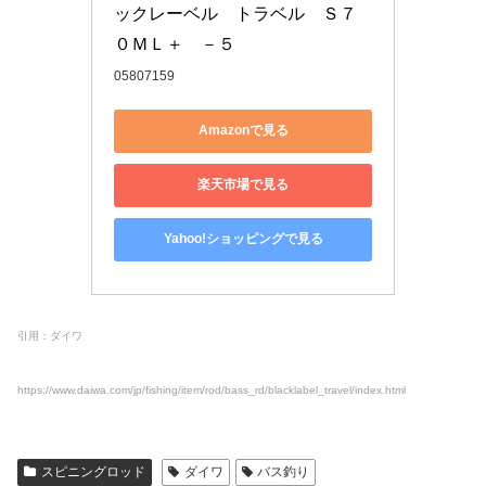
ックレーベル　トラベル　Ｓ７
０ＭＬ＋　－５
05807159
Amazonで見る
楽天市場で見る
Yahoo!ショッピングで見る
引用：ダイワ
https://www.daiwa.com/jp/fishing/item/rod/bass_rd/blacklabel_travel/index.html
スピニングロッド
ダイワ
バス釣り