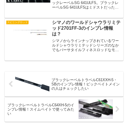
ックレーベルSG 641ULFS。ブラックレ
ーベルSG 641ULFSはミドストだったり
ホバストなんかの釣りを意識して設計さ
れているロッドのようです。リザーバー
がメインで中層の釣りでミドストとかホ
シマノのワールドシャウラリミテ
スピニングロッド
バストを...
ッド2701FF-3のインプレ情報
は？
シマノからラインナップされているワー
ルドシャウラリミテッドシリーズのなか
でもバーサタイルフィネスロッドなモデ
ルが2701ff-3です。バス釣りでフィネスの
釣りをしたい人は2701ff-3をチェックした
いですよね。2701ff-3はどんな特徴...
ブラックレーベルトラベルC61XXH-5・
SBのインプレ情報！ビックベイトメイン
の人はチェックしたい
ブラックレーベルトラベルC64XH-5のイ
ンプレ情報！スイムベイトで使ってみた
い