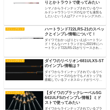
りとかトラウトで使ってみたい
シマノからラインナップされているワー
ルドシャウラシリーズのなかでも遠投も
したいという人は7フィートレングスのワ
ールドシャウラ2701ff-2が気になるという
人もいるのではないでしょうか？ffテーパ
ーということでバス釣りだったら繊細な
ハートランド722LRS-21のスペッ
スピニングロッド
釣りだっ...
クとインプレ情報について！
ダイワでおかっぱりといえばハートラン
ド！そんなハートランドから2021年にハ
ートランド722LRS-21がリリースされて
います。ローテーパーに作られているら
しいハートランド722LRS-21はどんなス
ペックなのか？インプレ情報はあるのか
ダイワのリベリオン681ULXS-ST
スピニングロッド
など...
のインプレ情報は？
ダイワからラインナップされているリベ
リオンシリーズのなかでもメガトップを
搭載しているフィネスロッドがリベリオ
ン681ULXS-STです。6.8フィートと長め
のレングスはおかっぱりでフィネスの釣
りをしたい人も検討したいロッドですよ
【ダイワのブラックレーベルSG
スピニングロッド
ね。いったい...
641ULFSのインプレ情報】ミド
ストで使ってみたい
ダイワからラインナップされているブラ