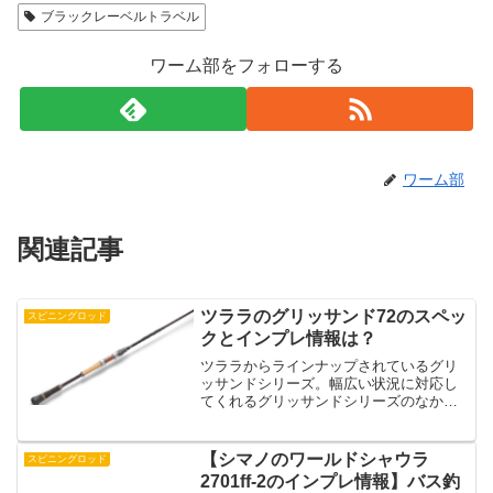
ブラックレーベルトラベル
ワーム部をフォローする
ワーム部
関連記事
ツララのグリッサンド72のスペッ
スピニングロッド
クとインプレ情報は？
ツララからラインナップされているグリ
ッサンドシリーズ。幅広い状況に対応し
てくれるグリッサンドシリーズのなかで
も今回は7フィートクラスのグリッサンド
72について紹介します。ツララの公式ペ
ージによるとグリッサンド72はなんでも
【シマノのワールドシャウラ
スピニングロッド
スピニングというこ...
2701ff-2のインプレ情報】バス釣