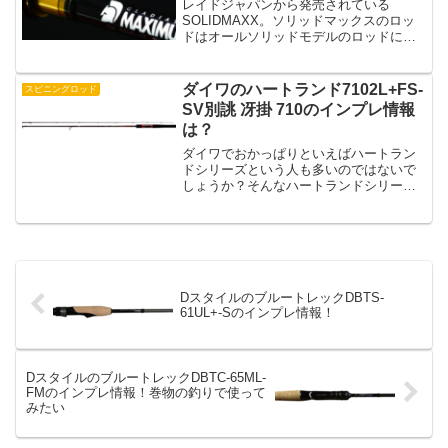
レイドジャパンから発売されている
SOLIDMAXX。ソリッドマックスのロッ
ドはオールソリッドモデルのロッドにな
っています。そんなレイドジャパンから
発売されているソリッドマックスシリー
ズの特徴とインプレ情報をまとめたので
ダイワのハートランド7102L+FS-
スピニングロッド
紹介していきます。レイ...
SV別誂 冴掛 710のインプレ情報
は？
ダイワでおかっぱりといえばハートラン
ドシリーズという人も多いのではないで
しょうか？そんなハートランドシリーズ
のなかでも7.10フィートとロングレング
スのスピニングモデルが別誂 冴掛 710に
なっていまｍす。いったい別誂冴掛710は
どんなスペ...
DスタイルのブルートレックDBTS-
61UL+-Sのインプレ情報！
DスタイルのブルートレックDBTC-65ML-
FMのインプレ情報！巻物の釣りで使って
みたい