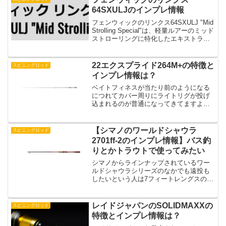
みたいなこ...
64SXULJのインプレ情報
フェンウィックのリンクス64SXULJ "Mid
Strolling Special"は、軽量ルアーのミッド
ストローリングに特化したエキストラウ
ルトラライト(XUL)の特別なロッドとして
注目を浴びています。価格は27,000円
（税込で29,...
22エクスプライド264M+の特徴と
スピニングロッド
インプレ情報は？
ベイトフィネスが当たり前のようになる
につれてカバー周りにライトリグが投げ
込まれるのが普通になってきてますよ
ね。そんな状況でさらに繊細にカバー周
りの釣りがしたい。そうなってくるとス
ピニングタックルでライトリグをカバー
【シマノのワールドシャウラ
スピニングロッド
周りで使うことができるパワ...
2701ff-2のインプレ情報】バス釣
りとかトラウトで使ってみたい
シマノからラインナップされているワー
ルドシャウラシリーズのなかでも遠投も
したいという人は7フィートレングスのワ
ールドシャウラ2701ff-2が気になるという
人もいるのではないでしょうか？ffテーパ
ーということでバス釣りだったら繊細な
レイドジャパンのSOLIDMAXXの
スピニングロッド
釣りだっ...
特徴とインプレ情報は？