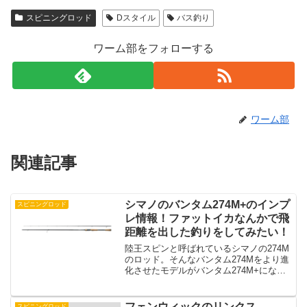
スピニングロッド
Dスタイル
バス釣り
ワーム部をフォローする
ワーム部
関連記事
シマノのバンタム274M+のインプ
スピニングロッド
レ情報！ファットイカなんかで飛
距離を出した釣りをしてみたい！
陸王スピンと呼ばれているシマノの274M
のロッド。そんなバンタム274Mをより進
化させたモデルがバンタム274M+になっ
ています。奥田さんいわく、バンタム
274M+はシェイクがすごいしやすいロッ
ドで、さらに飛距離も出しやすいロッド
フェンウィックのリンクス
スピニングロッド