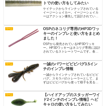
トでの使い方をしてみたい
ケイテックからラインナップされている
イージーシェイカー。イージーシェイカ
ーはアクション優先して設計されている
ストレートワームのようです。いろんな
タイプのストレートワームが各メーカー
からラインナップされていますが、イー
OSPのネコリグ専用のHP3Dワッ
ワーム
ジーシェイカーはほかのス...
キーのインプレと使い方をまとめ
ました！
OSPから発売されているHP3Dワッキ
ー。HP3Dワッキーはネコリグ専用に設計
されているストレートワームです。各メ
ーカーからいろんなストレートワームが
発売されていますが、HP3Dワッキーはネ
コリグ専用ワームというのが明確に使え
一誠のパワービビビバグ3.5イン
ワーム
ていいですよね...
チのインプレ情報
一誠からラインナップされているビビビ
バグ。スモラバのトレーラーとして、ま
ずはビビビバグから使って様子を見ると
いう人も多いのではないでしょうか？そ
んなビビビバグにボリュームを持たした
モデルがパワービビビバグとしてライン
【ハイドアップのスタッガーワイ
ワーム
ナップされています。いっ...
ド2インチのインプレ情報】ヘビ
キャロの使い方をしてみたい