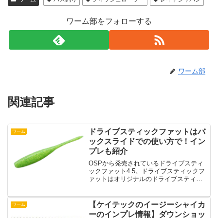
ワーム部をフォローする
ワーム部
関連記事
ドライブスティックファットはバ
ワーム
ックスライドでの使い方で！イン
プレも紹介
OSPから発売されているドライブスティ
ックファット4.5。ドライブスティックフ
ァットはオリジナルのドライブスティッ
クの派生モデルです。ドライブスティッ
クファットはオリジナルのドライブステ
ィックよりも自重を持たせることによっ
【ケイテックのイージーシャイカ
ワーム
て太めのラインでも...
ーのインプレ情報】ダウンショッ