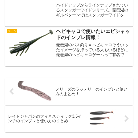
ハイドアップからラインナップされてい
るスタッガーワイドシリーズ。琵琶湖の
ギルパターンではスタッガーワイドを信
頼しているという人も多いのではないで
しょうか？そんなスタッガーワイドシリ
ーズにはコンパクトサイズのスタッガー
ヘビキャロで使いたいエビシャッ
ワーム
ワイド2インチがラインナ...
ドのインプレ情報！
琵琶湖のバス釣り＝ヘビキャロそういっ
たイメージを持っている人もいるほどに
琵琶湖のヘビキャロゲームって有名です
よね。そんなヘビキャロゲーム専用で開
発されているワームがバレーヒルがリリ
ースされているエビシャッドです。いっ
たいヘビキャロ専用ワーム...
ノリーズのラッテリーのインプレと使い
方のまとめ！
レイドジャパンのフィネスティック3.5イ
ンチのインプレと使い方のまとめ