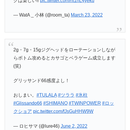
グは楽しい‼️
pic.twitter.com/ht1hL4yeku
— WatA _ 小林 (@room_ta)
March 23, 2022
2g・7g・15gジグヘッドをローテーションしなが
らボトム攻めるとカサゴとベラゲーム成立します
(笑)
グリッサンド66感度よし！
おしまい。
#TULALA
#ツララ
#氷柱
#Glissando66
#SHIMANO
#TWINPOWER
#ロッ
クショア
pic.twitter.com/fJsGuHHW9W
— ロヒサマ (@lure46)
June 2, 2022