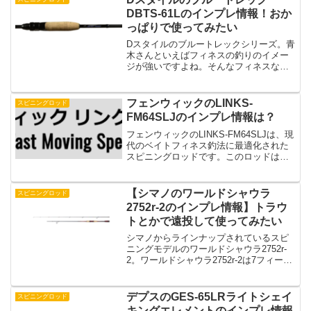
DBTS-61Lのインプレ情報！おか
っぱりで使ってみたい
Dスタイルのブルートレックシリーズ。青
木さんといえばフィネスの釣りのイメー
ジが強いですよね。そんなフィネスな釣
りで使いたいモデルであるブルートレッ
クDBTS-61L。Dスタイルの公式ページに
よるとDBTS-61Lはスーパーオールラウン
フェンウィックのLINKS-
スピニングロッド
ドモデ...
FM64SLJのインプレ情報は？
フェンウィックのLINKS-FM64SLJは、現
代のベイトフィネス釣法に最適化された
スピニングロッドです。このロッドは全
長6フィート4インチというハンドリング
に優れたサイズ感を持ちながら、3-8lbの
ラインと1/8から1/4オンスのルアーに...
【シマノのワールドシャウラ
スピニングロッド
2752r-2のインプレ情報】トラウ
トとかで遠投して使ってみたい
シマノからラインナップされているスピ
ニングモデルのワールドシャウラ2752r-
2。ワールドシャウラ2752r-2は7フィート
越えのスピニングロッドということでお
かっぱりでシーバスとかトラウトを狙う
ような人はぜひともチェックしておきた
デプスのGES-65LRライトシェイ
スピニングロッド
いロッド...
キングエレメントのインプレ情報