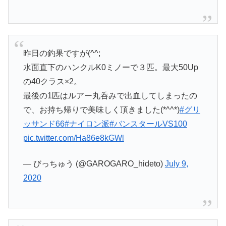
昨日の釣果ですが(^^;
水面直下のハンクルK0ミノーで３匹。最大50Up
の40クラス×2。
最後の1匹はルアー丸呑みで出血してしまったの
で、お持ち帰りで美味しく頂きました(*^^*)
#グリ
ッサンド66
#ナイロン派
#バンスタールVS100
pic.twitter.com/Ha86e8kGWl
— びっちゅう (@GAROGARO_hideto)
July 9,
2020