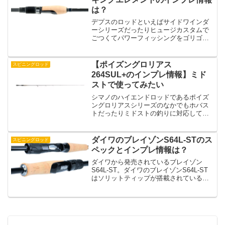
は？
デプスのロッドといえばサイドワインダ
ーシリーズだったりヒュージカスタムで
ごつくてパワーフィッシングをゴリゴリ
する人が使うイメージがありますが、ゲ
インエレメントシリーズはトーナメント
のときに使っている人がいるというイメ
【ポイズングロリアス
スピニングロッド
ージがありますよね。そん...
264SUL+のインプレ情報】ミド
ストで使ってみたい
シマノのハイエンドロッドであるポイズ
ングロリアスシリーズのなかでもホバス
トだったりミドストの釣りに対応してい
るモデルが264SUL+です。冬から春にか
けて、ミドストで中層の釣りをがっつり
するような人は264SUL+をチェックした
ダイワのブレイゾンS64L-STのス
スピニングロッド
いですよね。...
ペックとインプレ情報は？
ダイワから発売されているブレイゾン
S64L-ST。ダイワのブレイゾンS64L-ST
はソリットティップが搭載されているモ
デルになっています。この記事ではダイ
ワのブレイゾンS64L-STのスペックとイ
ンプレ情報をまとめたので紹介していき
ます！ダ...