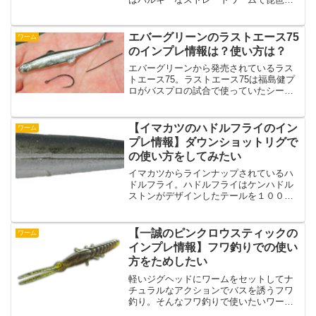
のプロガイドのフィードバックから設計
されているワームのようです。ストレー
トワームのなかでもバルキーなタイプの
エバーグリーンのラストエース75
ワーム
ものを使いたいという人は...
のインプレ情報は？使い方は？
エバーグリーンから発売されているラス
トエース75。ラストエース75は福島健プ
ロがバスプロの試合で使っていたシーク
レットルアーだったみたいです。そんな
エバーグリーンのラストエース75のイン
プレ情報と使い方をまとめたので紹介し
【イマカツのハドルフライのイン
ワーム
ていきます。ラスト...
プレ情報】ダウンショットリグで
の使い方をしてみたい
イマカツからラインナップされているハ
ドルフライ。ハドルフライはケンハドル
ストンがデザインしたテールを１００パ
ーセント移植されているワームのようで
すね。ベイトフィッシュ系ワームでライ
トリグを始めたいならハドルフライから
【一誠のピンクロウスティックの
ワーム
使ってみるのはどうでしょ...
インプレ情報】フワ釣りでの使い
方をためしたい
軽いジグヘッドにワームをセットしてナ
チュラルなアクションでバスを誘うフワ
釣り。そんなフワ釣りで使いたいワーム
が一誠のピンクロウスティック。ピンク