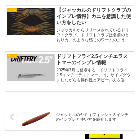
ロウスティックはスティックベイトで幅
広い使い方をためしたいワームになって
【ジャッカルのドリフトクラブの
ワーム
います。そんな一誠のピン...
インプレ情報】カニを意識した使
い方をしたい
ジャッカルからリリースされているドリ
フトクラブ。ドリフトクラブは名前のと
おりカニのような感じのワームのようで
す。この記事ではジャッカルのドリフト
クラブの特徴とインプレ情報をまとめて
います。ジャッカルのドリフトクラブの
ドリフトフライ2.5インチエラス
ワーム
特徴・アームパーツの存在...
トマーのインプレ情報
2025年7月に登場する「ドリフトフライ
2.5インチエラストマー」は、サイズダウ
ンしながらも操作性とアピール力を妥協
することなく両立させた、まさに次世代
のフィネス系ワームです。従来のドリフ
トフライシリーズからボディバランスを
再設計し、体高を...
ジャッカルのヤミィフィッシュ３インチ
のインプレと使い方を紹介します