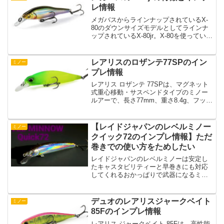
スのライブxリバイアサ...
レ情報
メガバスからラインナップされているX-
80のダウンサイズモデルとしてラインナ
ップされているX-80jr。X-80を使っている
人はサイズ違いでX-80jrもチェックしたい
ですよね。そんなX-80jrはどんな特徴のミ
ノーなのでしょうか？というこ...
レアリスのロザンテ77SPのイン
ミノー
プレ情報
レアリス ロザンテ 77SPは、マグネット
式重心移動・サスペンドタイプのミノー
ルアーで、長さ77mm、重さ8.4g、フック
サイズは#8で、価格は¥1,595（税込）で
す。このミノーは、ウォブリングを抑え
たハイピッチ・タイト・ローリング仕様
【レイドジャパンのレベルミノー
ミノー
で...
クイック72のインプレ情報】ただ
巻きでの使い方をためしたい
レイドジャパンのレベルミノーは安定し
たキャスタビリティーと早巻きにも対応
してくれるおかっぱりで武器になるミノ
ーですよね。そんなレベルミノーシリー
ズからサイズダウンしているレベルミノ
ークイック72がリリースされています。
デュオのレアリスジャークベイト
ミノー
この記事ではレベルミノ...
85Fのインプレ情報
レアリス ジャークベイト 85Fは、高性能