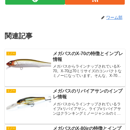
ワーム部
関連記事
メガバスのX-70の特徴とインプレ
ミノー
情報
メガバスからラインナップされているX-
70。X-70は70ミリサイズのコンパクトな
ミノーになっています。そんな、X-70は
どんな特徴のルアーなのでしょうか？と
いうことで、この記事ではメガバスのX-
70の特徴とインプレ情報について紹介し
メガバスのリバイアサンのインプ
ミノー
ます。...
レ情報
メガバスからラインナップされているラ
イブxリバイアサン。ライブxリバイアサ
ンはクランキングミノージャンルのミノ
ーのようです。そんなライブxリバイアサ
ンはどんな特徴のルアーなのでしょう
か？ということで、この記事ではメガバ
メガバスのX-80jrの特徴とインプ
ミノー