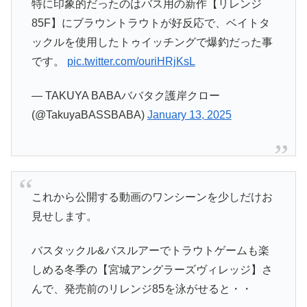
特に印象的だったのはバス用の新作【リレンジ
85F】にブラウントラウトが好反応で、ベイトタ
ックルを使用したトゥイッチングで爆釣だった事
です。
pic.twitter.com/ouriHRjKsL
— TAKUYA BABAババタク護岸クロー
(@TakuyaBASSBABA)
January 13, 2025
これから公開する動画のワンシーンを少しだけお
見せします。
バスタックル&バスルアーでトラウトゲームも楽
しめる冬季の【宮城アングラーズヴィレッジ】さ
んで、発売前のリレンジ85を泳がせると・・