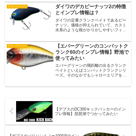
と5.3gの軽さが特徴で、特にハイプレッ
シャーフィールドにおいて、柔らかく繊
ダイワのデカピーナッツ2の特徴
クランクベイト
細なローリン...
とインプレ情報は？
ダイワの定番クランクベイトであるピー
ナッツ。価格が抑えられていて、カスミ
水系のような根がかりがしやすいフィー
ルドなんかではロスト前提にゴリゴリに
ピーナッツシリーズを使っているという
人もいるのではないでしょうか？そんな
【エバーグリーンのコンバットク
クランクベイト
ピーナッツシリーズにはサ...
ランク60のインプレ情報】野池で
使ってみたい
エバーグリーンの飛距離の出るクランク
ベイトといえばコンバットクランクシリ
ーズ。そのなかでもシャローエリアを探
るときに使いたいクランクベイトがコン
バットクランク60になっています。コン
バットクランク60は探れるレンジが４０
センチから６０センチ...
【デプスのDC300キックバッカーのイン
プレ情報】琵琶湖でつかってみたい
【デプスのバリソンミノー100SPのイン