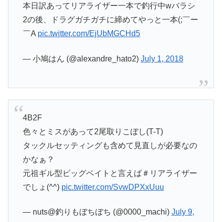
本日訳あってリアライザー一本で釣行中wバラシ
2の後、ドラグガチガチに締めてやっと一本(;￣ー
￣A
pic.twitter.com/EjUbMGCHd5
— 小鳩はん (@alexandre_hato2)
July 1, 2018
4B2F
色々とミスがあって2尾取りこぼし(T-T)
タックルセッティングも含めて見直しが必要なの
かなぁ？
元祖ギル型ビッグベイトと言えば＃リアライザー
でしょ(^^)
pic.twitter.com/SvwDPXxUuu
— nuts@釣りもぼちぼち (@0000_machi)
July 9,