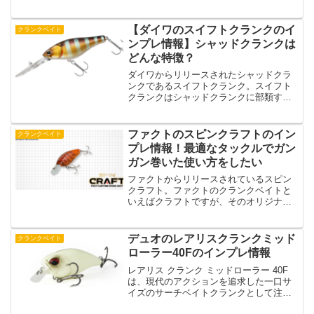
ボトムに対して、「ブルドッグコンタク
ト」という新技術を用いてハードタッチ
します。この方法は、魚が食事を控える
【ダイワのスイフトクランクのイ
クランクベイト
厳寒期や早春、ま...
ンプレ情報】シャッドクランクは
どんな特徴？
ダイワからリリースされたシャッドクラ
ンクであるスイフトクランク。スイフト
クランクはシャッドクランクに部類する
ルアーでマグネット重心移動システムが
搭載されているルアーになっています。
シャッドじゃちょっとアピール力が弱い
ファクトのスピンクラフトのイン
クランクベイト
けどクランクにするとちょ...
プレ情報！最適なタックルでガン
ガン巻いた使い方をしたい
ファクトからリリースされているスピン
クラフト。ファクトのクランクベイトと
いえばクラフトですが、そのオリジナル
のクラフトのダウンサイズバージョンが
スピンクラフトになっています。スピン
クラフトは名前のとおり、スピニングタ
デュオのレアリスクランクミッド
クランクベイト
ックルで扱いたいマイクロ...
ローラー40Fのインプレ情報
レアリス クランク ミッドローラー 40F
は、現代のアクションを追求した一口サ
イズのサーチベイトクランクとして注目
されています。40mmの小ぶりなボディ