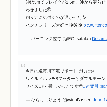
沖は3mでブレイクが1.5m。沖から潜ら
わせました🤭
釣り方に気付くのが遅かった💦
ハンチシリーズ大好き😘😘😘
pic.twitte
— バーニング佐竹 (@EG_satake)
Decemb
今日は遠賀川下流でボートでした👍
ワイルドハンチ8フッターとダブルモーシ
サイズUPが難しかったです🙄
#遠賀川
pic
— ひらしまりょう (@winpBasser)
June 1