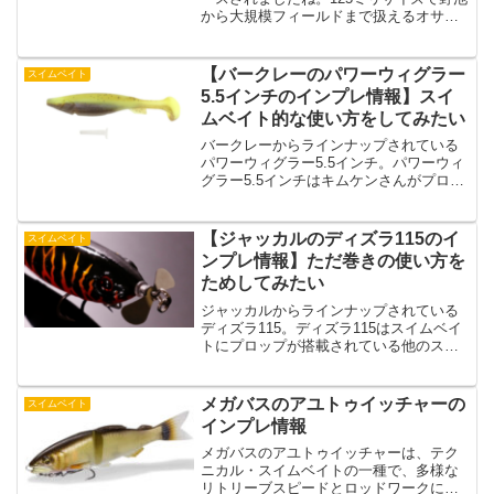
から大規模フィールドまで扱えるオサカ
ナスイマー125。オサカナスイマー125の
コンセプトは本物のベイトフィッシュの
ように魚を引きつける存在のようです。
【バークレーのパワーウィグラー
スイムベイト
いったいオサカ...
5.5インチのインプレ情報】スイ
ムベイト的な使い方をしてみたい
バークレーからラインナップされている
パワーウィグラー5.5インチ。パワーウィ
グラー5.5インチはキムケンさんがプロデ
ュースしたワームで３年以上の開発期間
がかかっているようです。そんなパワー
ウィグラー5.5インチはどんな特徴のある
【ジャッカルのディズラ115のイ
スイムベイト
ワームなので...
ンプレ情報】ただ巻きの使い方を
ためしてみたい
ジャッカルからラインナップされている
ディズラ115。ディズラ115はスイムベイ
トにプロップが搭載されている他のスイ
ムベイトにはないようなルアーになって
います。スイムベイトのようなナチュラ
ルさが欲しいんだけど、もうちょっとア
メガバスのアユトゥイッチャーの
スイムベイト
ピール力が欲しい。...
インプレ情報
メガバスのアユトゥイッチャーは、テク
ニカル・スイムベイトの一種で、多様な
リトリーブスピードとロッドワークによ