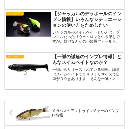
り、様々な釣り状況に対応することが可
能です。このユニークな性能は、河川や
バックウォーターといった流れが干渉す
【ジャッカルのデラボールのイン
スイムベイト
るフィールドで、特に卓越...
プレ情報】いろんなシチュエーシ
ョンの使い方をためしたい
ジャッカルのスイムベイトといえば、ダ
ンクルだったりヴェイロンという感じで
すが、野池なんかの小規模フィールドな
んかで使いたいスイムベイトがジャッカ
ルからリリースされています。それがデ
ラボール。デラボールはコンパクトサイ
【一誠の誠魚のインプレ情報】ど
スイムベイト
ズのスイムベイトです。プ...
んなスイムベイトなのか？
一誠からリリースされている誠魚。誠魚
はスイムベイトで１４０ミリサイズで自
重が３０ｇあります。そんな一誠のスイ
ムベイトである誠魚の特徴とインプレ情
報を紹介していきます。一誠の誠魚の特
徴・内部構造のこだわり誠魚は内部構造
にこだわっていて、その内...
メガバスのアユトゥイッチャーのインプ
レ情報