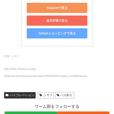
Amazonで見る
楽天市場で見る
Yahoo!ショッピングで見る
引用：シマノ
https://fish.shimano.com/ja-
JP/product/lure/basslure/spintail/a155f00000c5cxrqaf_p.html#Features
バイブレーション
シマノ
バス釣り
ワーム部をフォローする