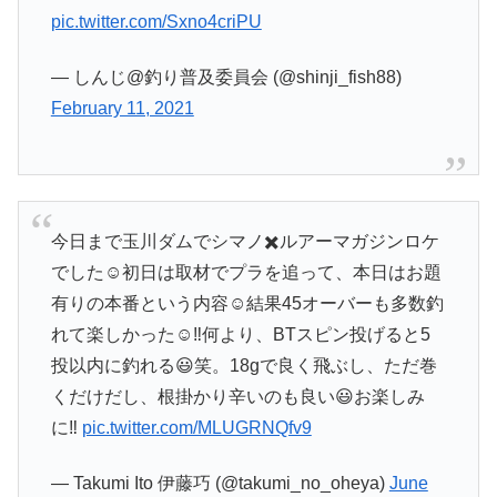
pic.twitter.com/Sxno4criPU
— しんじ@釣り普及委員会 (@shinji_fish88)
February 11, 2021
今日まで玉川ダムでシマノ✖️ルアーマガジンロケ
でした☺️初日は取材でプラを追って、本日はお題
有りの本番という内容☺️結果45オーバーも多数釣
れて楽しかった☺️‼️何より、BTスピン投げると5
投以内に釣れる😃笑。18gで良く飛ぶし、ただ巻
くだけだし、根掛かり辛いのも良い😃お楽しみ
に‼️
pic.twitter.com/MLUGRNQfv9
— Takumi Ito 伊藤巧 (@takumi_no_oheya)
June