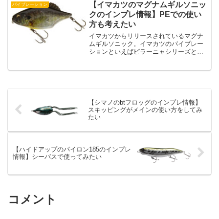
の記事ではジークラックのストライガの
【イマカツのマグナムギルソニッ
バイブレーション
特徴とインプレ情報について...
クのインプレ情報】PEでの使い
方も考えたい
イマカツからリリースされているマグナ
ムギルソニック。イマカツのバイブレー
ションといえばピラーニャシリーズとい
う感じですが、デカイバイブレーション
を探している人はマグナムギルソニック
です。マグナムギルソニックは名前のと
おり、105ミリサイズで...
【シマノのbtフロッグのインプレ情報】
スキッピングがメインの使い方をしてみ
たい
【ハイドアップのパイロン185のインプレ
情報】シーバスで使ってみたい
コメント