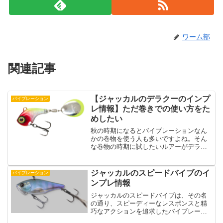
ワーム部
関連記事
【ジャッカルのデラクーのインプ
バイブレーション
レ情報】ただ巻きでの使い方をた
めしたい
秋の時期になるとバイブレーションなん
かの巻物を使う人も多いですよね。そん
な巻物の時期に試したいルアーがデラク
ーです。実物をみればわかりますが、デ
ラクーはかなりコンパクトな巻物ルアー
です。そんなコンパクトルアーなデラク
ジャッカルのスピードバイブのイ
バイブレーション
ーはおかっぱりガイドをし...
ンプレ情報
ジャッカルのスピードバイブは、その名
の通り、スピーディーなレスポンスと精
巧なアクションを追求したバイブレーシ
ョンルアーです。特に、メタルバイブレ