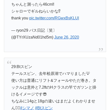
ちゃんと測ったら46cm‼︎
シャローでギルねらいかな⁉︎
thank you
pic.twitter.com/RGwxBsKLUl
— ryon29 バス日記〔笑〕
(@TYrXUzaNd01hd5m)
June 26, 2020
29:Btスピン
テールスピン、去年桧原湖でハマりました💡
使い方は普通にリフト&フォールやただ巻き。タ
ックルは意外と7.2ftのHクラスの竿でガツンと掛
けるイメージです😎
ちなみに14gと18gの違いはまだよくわかりませ
ん🤦‍♂️
#シマノ
#Btスピン