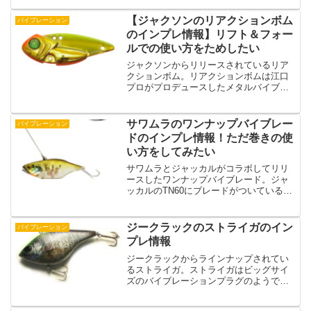
ーションのような素早い反応と強いアク
ションを実現するために、樹脂素材を用
【ジャクソンのリアクションボム
バイブレーション
いたソリッドボディが採用...
のインプレ情報】リフト＆フォー
ルでの使い方をためしたい
ジャクソンからリリースされているリア
クションボム。リアクションボムは江口
プロがプロデュースしたメタルバイブで
名前のとおりリアクション狙いで誘いた
いルアーになっています。そんなジャク
ソンのリアクションボムの特徴とインプ
サワムラのワンナップバイブレー
バイブレーション
レ情報を紹介していきます...
ドのインプレ情報！ただ巻きの使
い方をしてみたい
サワムラとジャッカルがコラボしてリリ
ースしたワンナップバイブレード。ジャ
ッカルのTN60にブレードがついているス
ピナーベイトみたいな感覚で使いたくな
るようなワンナップバイブレードはいっ
たいどんな特徴があるのでしょうか？そ
ジークラックのストライガのイン
バイブレーション
んなサワムラのワンナ...
プレ情報
ジークラックからラインナップされてい
るストライガ。ストライガはビッグサイ
ズのバイブレーションプラグのようで
す。そんなストライガはどんな特徴のル
アーなのでしょうか？ということで、こ