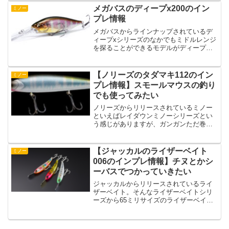
うか？そんなヘビーシンキングミノーのd
メガバスのディープx200のイン
ミノー
コンタクト63...
プレ情報
メガバスからラインナップされているデ
ィープxシリーズのなかでもミドルレンジ
を探ることができるモデルがディープ
x200LBOです。メガバスのクランクベイ
トが好きな人はディープx200LBOもチェ
ックしたいですよね。そんなディープ
【ノリーズのタダマキ112のイン
ミノー
x200LBO...
プレ情報】スモールマウスの釣り
でも使ってみたい
ノリーズからリリースされているミノー
といえばレイダウンミノーシリーズとい
う感じがありますが、ガンガンただ巻き
のミノーの使い方をしたいときはタダマ
キシリーズというのもいいのではないで
しょうか？そんなノリーズからリリース
【ジャッカルのライザーベイト
ミノー
されているタダマキ112...
006のインプレ情報】チヌとかシ
ーバスでつかっていきたい
ジャッカルからリリースされているライ
ザーベイト。そんなライザーベイトシリ
ーズから65ミリサイズのライザーベイト
006がリリースされています。チヌとかシ
ーバスのルアーローテーションの１つと
してつかっていきたいライザーベイト