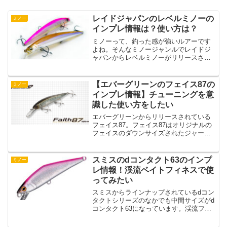
レイドジャパンのレベルミノーの
ミノー
インプレ情報は？使い方は？
ミノーって、釣った感が強いルアーです
よね。そんなミノージャンルでレイドジ
ャパンからレベルミノーがリリースされ
ています。レベルミノーは125ミリサイズ
で飛距離も出せるように設計されている
ミノーのようです。この記事ではレベル
【エバーグリーンのフェイス87の
ミノー
ミノーのインプレ情報...
インプレ情報】チューニングを意
識した使い方をしたい
エバーグリーンからリリースされている
フェイス87。フェイス87はオリジナルの
フェイスのダウンサイズされたジャーク
ベイトになっています。この記事ではエ
バーグリーンのフェイス87の特徴とイン
プレ情報をまとめています。エバーグリ
スミスのdコンタクト63のインプ
ミノー
ーンのフェイス87...
レ情報！渓流ベイトフィネスで使
ってみたい
スミスからラインナップされているdコン
タクトシリーズのなかでも中間サイズがd
コンタクト63になっています。渓流フィ
ッシングでミノーの釣りをdコンタクトで
覚えたという人も多いのではないでしょ